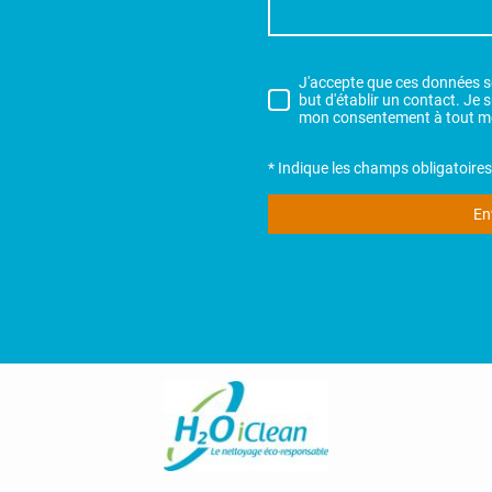
J'accepte que ces données so
but d'établir un contact. Je 
mon consentement à tout m
* Indique les champs obligatoires
En