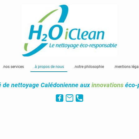
.nos services
.à propos de nous
.notre philosophie
.mentions léga
é de nettoyage Calédonienne aux
innovations
éco-