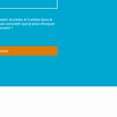
ient stockées et traitées dans le
suis conscient que je peux révoquer
oment.*
voyer